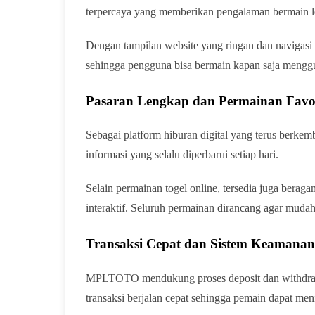
terpercaya yang memberikan pengalaman bermain leb
Dengan tampilan website yang ringan dan navigasi
sehingga pengguna bisa bermain kapan saja mengg
Pasaran Lengkap dan Permainan Favor
Sebagai platform hiburan digital yang terus berke
informasi yang selalu diperbarui setiap hari.
Selain permainan togel online, tersedia juga beraga
interaktif. Seluruh permainan dirancang agar mu
Transaksi Cepat dan Sistem Keamanan
MPLTOTO mendukung proses deposit dan withdraw y
transaksi berjalan cepat sehingga pemain dapat m