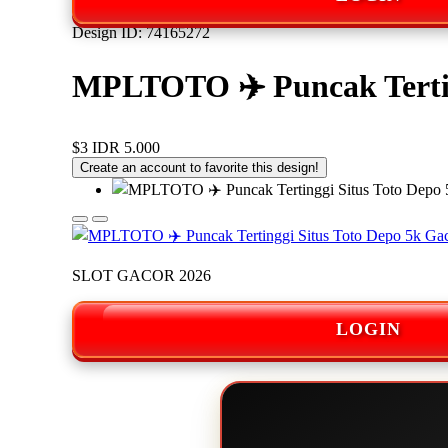
Design ID: 74165272
MPLTOTO ✈️ Puncak Tertin
$3
IDR 5.000
Create an account to favorite this design!
SLOT GACOR 2026
LOGIN