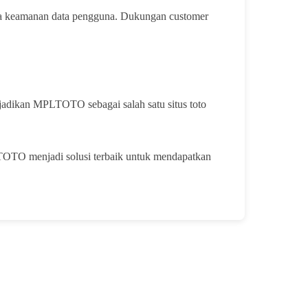
ga keamanan data pengguna. Dukungan customer
enjadikan MPLTOTO sebagai salah satu situs toto
LTOTO menjadi solusi terbaik untuk mendapatkan