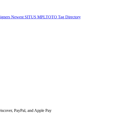
igners
Newest SITUS MPLTOTO
Tag Directory