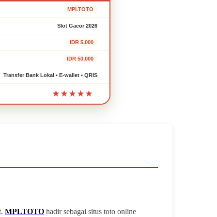
MPLTOTO
Slot Gacor 2026
IDR 5,000
IDR 50,000
Transfer Bank Lokal • E-wallet • QRIS
t.
MPLTOTO
hadir sebagai situs toto online