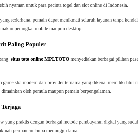
ih nyaman untuk para pecinta togel dan slot online di Indonesia.
 yang sederhana, pemain dapat menikmati seluruh layanan tanpa kendal
unakan perangkat mobile maupun desktop.
it Paling Populer
mbang,
situs toto online MPLTOTO
menyediakan berbagai pilihan pasar
m game slot modern dari provider ternama yang dikenal memiliki fitur m
dah dimainkan oleh pemula maupun pemain berpengalaman.
 Terjaga
ang praktis dengan berbagai metode pembayaran digital yang sudah f
enikmati permainan tanpa menunggu lama.