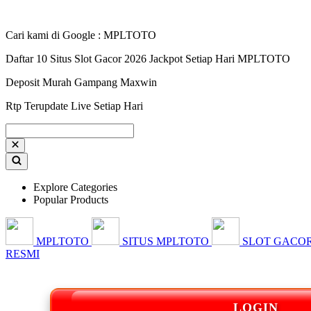
Cari kami di Google : MPLTOTO
Daftar 10 Situs Slot Gacor 2026 Jackpot Setiap Hari MPLTOTO
Deposit Murah Gampang Maxwin
Rtp Terupdate Live Setiap Hari
Explore Categories
Popular Products
MPLTOTO
SITUS MPLTOTO
SLOT GACO
RESMI
LOGIN