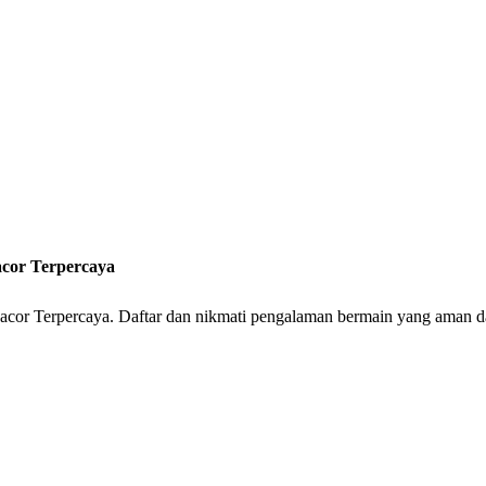
cor Terpercaya
cor Terpercaya. Daftar dan nikmati pengalaman bermain yang aman 