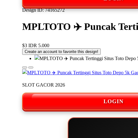
Design ID: 74165272
MPLTOTO ✈️ Puncak Tertin
$3
IDR 5.000
Create an account to favorite this design!
SLOT GACOR 2026
LOGIN