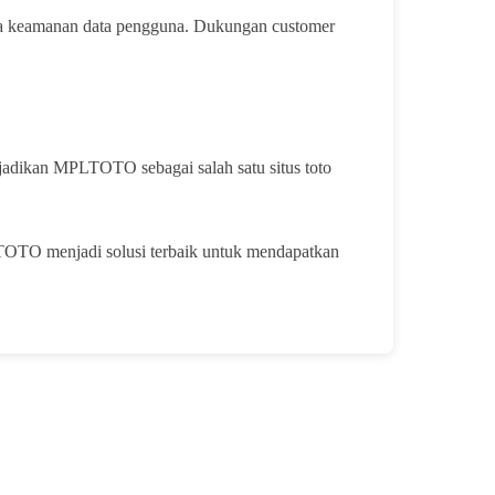
ga keamanan data pengguna. Dukungan customer
enjadikan MPLTOTO sebagai salah satu situs toto
LTOTO menjadi solusi terbaik untuk mendapatkan