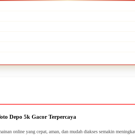
oto Depo 5k Gacor Terpercaya
permainan online yang cepat, aman, dan mudah diakses semakin meningka