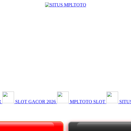
R
SLOT GACOR 2026
MPLTOTO SLOT
SITU