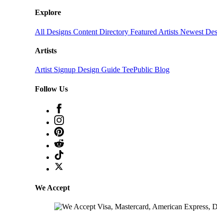
Explore
All Designs
Content Directory
Featured Artists
Newest Des
Artists
Artist Signup
Design Guide
TeePublic Blog
Follow Us
We Accept