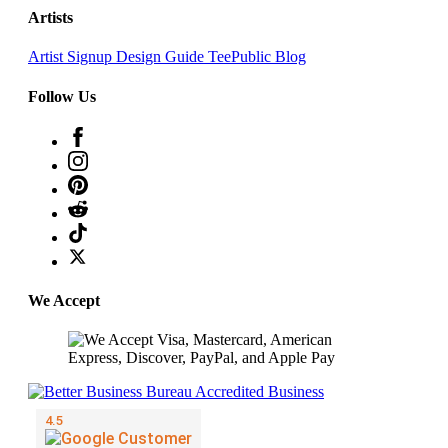
Artists
Artist Signup
Design Guide
TeePublic Blog
Follow Us
We Accept