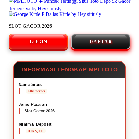
SLOT GACOR 2026
LOGIN
DAFTAR
INFORMASI LENGKAP MPLTOTO
Nama Situs
MPLTOTO
Jenis Pasaran
Slot Gacor 2026
Minimal Deposit
IDR 5,000