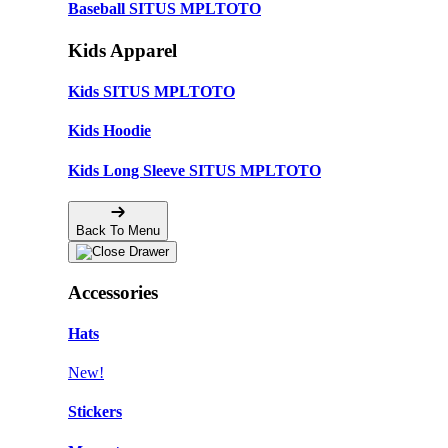
Baseball SITUS MPLTOTO
Kids Apparel
Kids SITUS MPLTOTO
Kids Hoodie
Kids Long Sleeve SITUS MPLTOTO
Back To Menu
Accessories
Hats
New!
Stickers