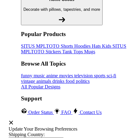
Decorate with pillows, tapestries, and more
Popular Products
SITUS MPLTOTO
Shorts
Hoodies
Hats
Kids SITUS
MPLTOTO
Stickers
Tank Tops
Mugs
Browse All Topics
funny
music
anime
movies
television
sports
sci-fi
vintage
animals
drinks
food
politics
All Popular Designs
Support
Order Status
FAQ
Contact Us
Update Your Browsing Preferences
Shipping Country: