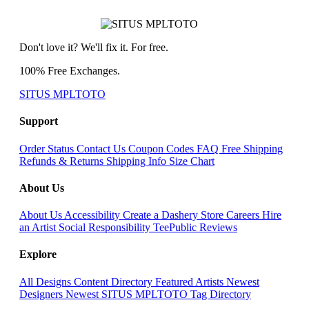
Don't love it? We'll fix it. For free.
100% Free Exchanges.
SITUS MPLTOTO
Support
Order Status
Contact Us
Coupon Codes
FAQ
Free Shipping
Refunds & Returns
Shipping Info
Size Chart
About Us
About Us
Accessibility
Create a Dashery Store
Careers
Hire
an Artist
Social Responsibility
TeePublic Reviews
Explore
All Designs
Content Directory
Featured Artists
Newest
Designers
Newest SITUS MPLTOTO
Tag Directory