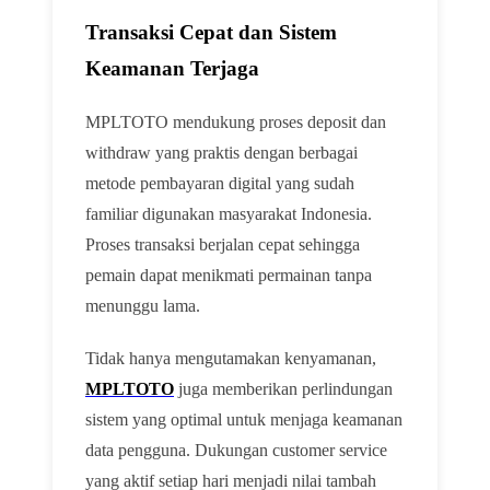
Transaksi Cepat dan Sistem
Keamanan Terjaga
MPLTOTO mendukung proses deposit dan
withdraw yang praktis dengan berbagai
metode pembayaran digital yang sudah
familiar digunakan masyarakat Indonesia.
Proses transaksi berjalan cepat sehingga
pemain dapat menikmati permainan tanpa
menunggu lama.
Tidak hanya mengutamakan kenyamanan,
MPLTOTO
juga memberikan perlindungan
sistem yang optimal untuk menjaga keamanan
data pengguna. Dukungan customer service
yang aktif setiap hari menjadi nilai tambah