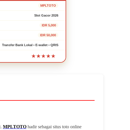
MPLTOTO
Slot Gacor 2026
IDR 5,000
IDR 50,000
Transfer Bank Lokal • E-wallet • QRIS
t.
MPLTOTO
hadir sebagai situs toto online