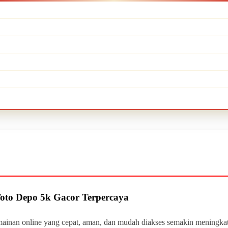
oto Depo 5k Gacor Terpercaya
permainan online yang cepat, aman, dan mudah diakses semakin meningka