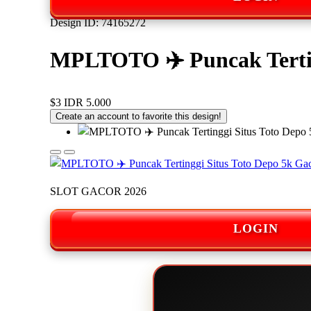
Design ID: 74165272
MPLTOTO ✈️ Puncak Tertin
$3
IDR 5.000
Create an account to favorite this design!
SLOT GACOR 2026
LOGIN