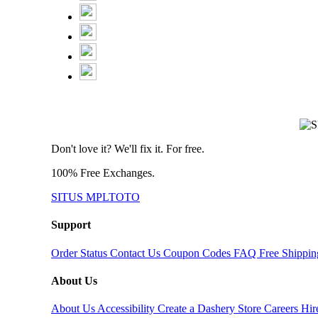
Don't love it? We'll fix it. For free.
100% Free Exchanges.
SITUS MPLTOTO
Support
Order Status
Contact Us
Coupon Codes
FAQ
Free Shippi
About Us
About Us
Accessibility
Create a Dashery Store
Careers
Hir