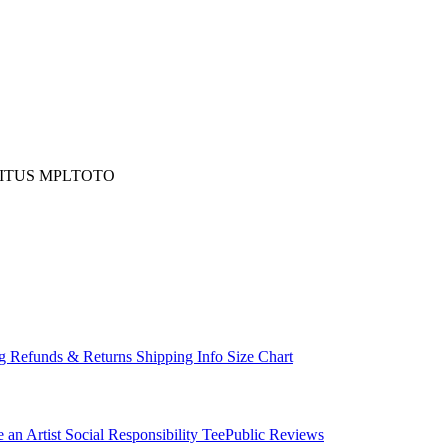
ng
Refunds & Returns
Shipping Info
Size Chart
e an Artist
Social Responsibility
TeePublic Reviews