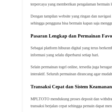
terpercaya yang memberikan pengalaman bermain leb
Dengan tampilan website yang ringan dan navigasi
sehingga pengguna bisa bermain kapan saja mengg
Pasaran Lengkap dan Permainan Favor
Sebagai platform hiburan digital yang terus berke
informasi yang selalu diperbarui setiap hari.
Selain permainan togel online, tersedia juga beraga
interaktif. Seluruh permainan dirancang agar mu
Transaksi Cepat dan Sistem Keamanan
MPLTOTO mendukung proses deposit dan withdraw y
transaksi berjalan cepat sehingga pemain dapat m