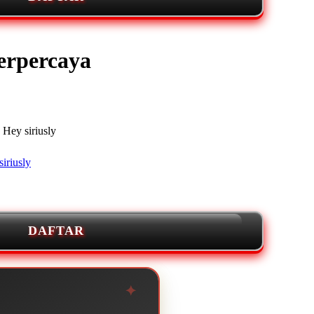
erpercaya
DAFTAR