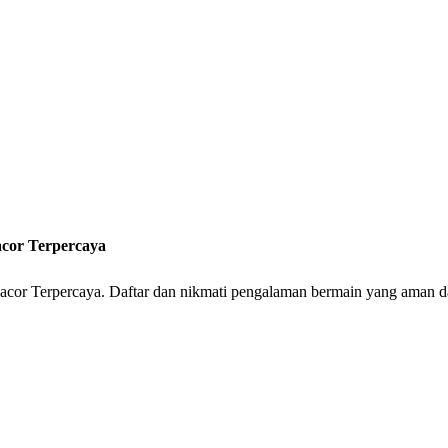
cor Terpercaya
cor Terpercaya. Daftar dan nikmati pengalaman bermain yang aman 