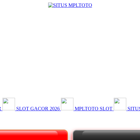
R
SLOT GACOR 2026
MPLTOTO SLOT
SITU