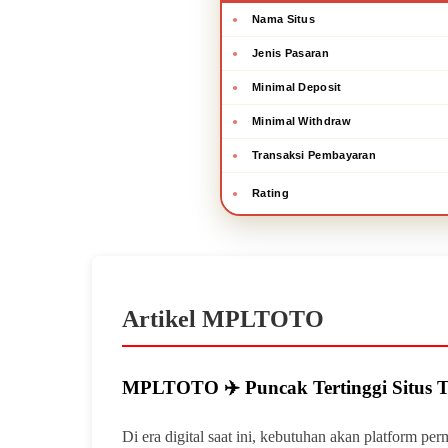
Nama Situs
Jenis Pasaran
Minimal Deposit
Minimal Withdraw
Transaksi Pembayaran
Rating
Artikel MPLTOTO
MPLTOTO ✈️ Puncak Tertinggi Situs T
Di era digital saat ini, kebutuhan akan platform 