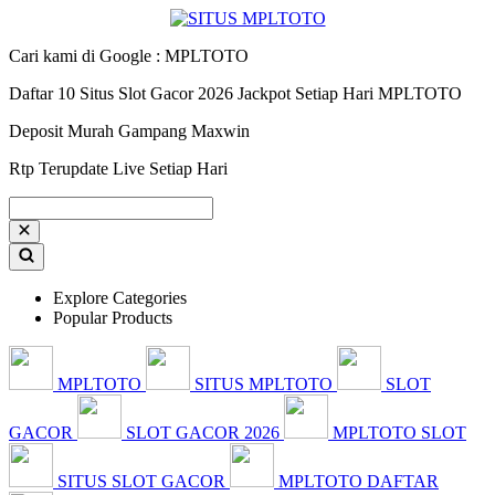
Cari kami di Google : MPLTOTO
Daftar 10 Situs Slot Gacor 2026 Jackpot Setiap Hari MPLTOTO
Deposit Murah Gampang Maxwin
Rtp Terupdate Live Setiap Hari
Explore Categories
Popular Products
MPLTOTO
SITUS MPLTOTO
SLOT
GACOR
SLOT GACOR 2026
MPLTOTO SLOT
SITUS SLOT GACOR
MPLTOTO DAFTAR