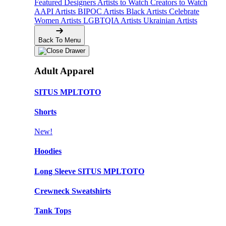
Featured Designers
Artists to Watch
Creators to Watch
AAPI Artists
BIPOC Artists
Black Artists
Celebrate
Women Artists
LGBTQIA Artists
Ukrainian Artists
Back To Menu
Adult Apparel
SITUS MPLTOTO
Shorts
New!
Hoodies
Long Sleeve SITUS MPLTOTO
Crewneck Sweatshirts
Tank Tops