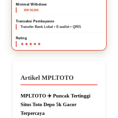
Minimal Withdraw
IDR 50,000
Transaksi Pembayaran
Transfer Bank Lokal • E-wallet • QRIS
Rating
Artikel MPLTOTO
MPLTOTO ✈️ Puncak Tertinggi
Situs Toto Depo 5k Gacor
Terpercaya