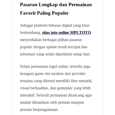
Pasaran Lengkap dan Permainan
Favorit Paling Populer
Sebagai platform hiburan digital yang terus
berkembang,
situs toto online MPLTOTO
menyediakan berbagai pilihan pasaran
populer dengan update result tercepat dan
informasi yang selalu diperbarui setiap hari.
Selain permainan togel online, tersedia juga
beragam game slot modern dari provider
ternama yang dikenal memiliki fitur menarik,
visual berkualitas, dan gameplay yang lebih
interaktif. Seluruh permainan dirancang agar
mudah dimainkan oleh pemula maupun
pemain berpengalaman.