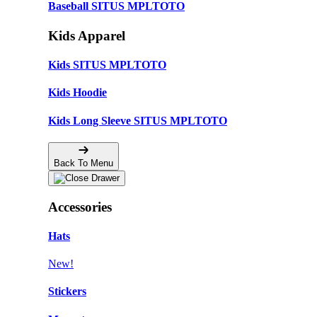
Baseball SITUS MPLTOTO
Kids Apparel
Kids SITUS MPLTOTO
Kids Hoodie
Kids Long Sleeve SITUS MPLTOTO
Back To Menu
Accessories
Hats
New!
Stickers