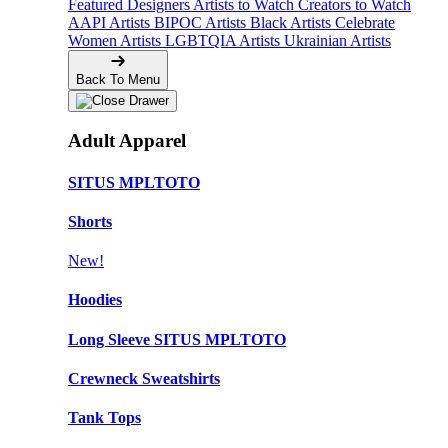
Featured Designers
Artists to Watch
Creators to Watch
AAPI Artists
BIPOC Artists
Black Artists
Celebrate
Women Artists
LGBTQIA Artists
Ukrainian Artists
Back To Menu
Adult Apparel
SITUS MPLTOTO
Shorts
New!
Hoodies
Long Sleeve SITUS MPLTOTO
Crewneck Sweatshirts
Tank Tops