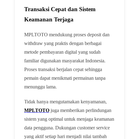
Transaksi Cepat dan Sistem
Keamanan Terjaga
MPLTOTO mendukung proses deposit dan
withdraw yang praktis dengan berbagai
metode pembayaran digital yang sudah
familiar digunakan masyarakat Indonesia.
Proses transaksi berjalan cepat sehingga
pemain dapat menikmati permainan tanpa
menunggu lama.
Tidak hanya mengutamakan kenyamanan,
MPLTOTO
juga memberikan perlindungan
sistem yang optimal untuk menjaga keamanan
data pengguna. Dukungan customer service
yang aktif setiap hari menjadi nilai tambah