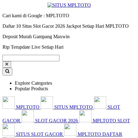
Cari kami di Google : MPLTOTO
Daftar 10 Situs Slot Gacor 2026 Jackpot Setiap Hari MPLTOTO
Deposit Murah Gampang Maxwin
Rtp Terupdate Live Setiap Hari
Explore Categories
Popular Products
MPLTOTO
SITUS MPLTOTO
SLOT
GACOR
SLOT GACOR 2026
MPLTOTO SLOT
SITUS SLOT GACOR
MPLTOTO DAFTAR