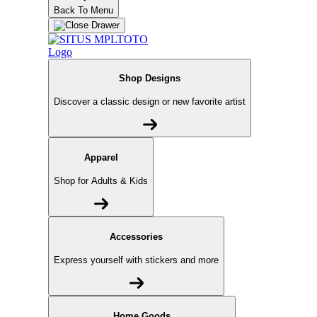
Back To Menu
Shop Designs
Discover a classic design or new favorite artist
Apparel
Shop for Adults & Kids
Accessories
Express yourself with stickers and more
Home Goods