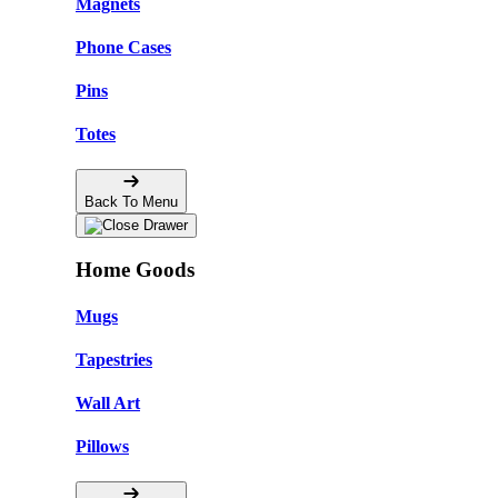
Magnets
Phone Cases
Pins
Totes
Back To Menu
Home Goods
Mugs
Tapestries
Wall Art
Pillows