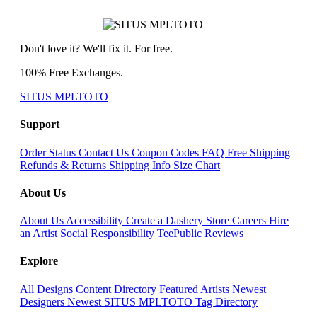
Don't love it? We'll fix it. For free.
100% Free Exchanges.
SITUS MPLTOTO
Support
Order Status
Contact Us
Coupon Codes
FAQ
Free Shipping
Refunds & Returns
Shipping Info
Size Chart
About Us
About Us
Accessibility
Create a Dashery Store
Careers
Hire
an Artist
Social Responsibility
TeePublic Reviews
Explore
All Designs
Content Directory
Featured Artists
Newest
Designers
Newest SITUS MPLTOTO
Tag Directory