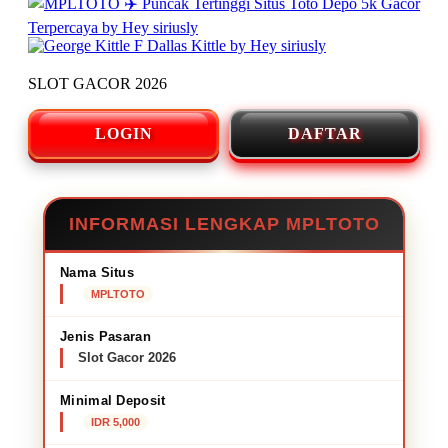
SLOT GACOR 2026
LOGIN
DAFTAR
INFORMASI LENGKAP MPLTOTO
Nama Situs
MPLTOTO
Jenis Pasaran
Slot Gacor 2026
Minimal Deposit
IDR 5,000