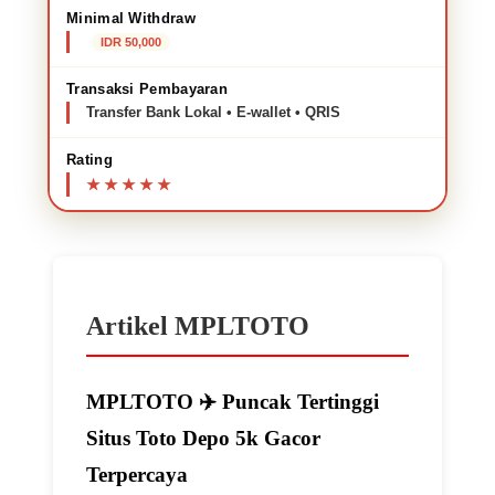
Minimal Withdraw
IDR 50,000
Transaksi Pembayaran
Transfer Bank Lokal • E-wallet • QRIS
Rating
Artikel MPLTOTO
MPLTOTO ✈️ Puncak Tertinggi
Situs Toto Depo 5k Gacor
Terpercaya