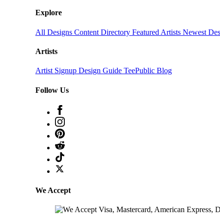
Explore
All Designs
Content Directory
Featured Artists
Newest Des
Artists
Artist Signup
Design Guide
TeePublic Blog
Follow Us
We Accept