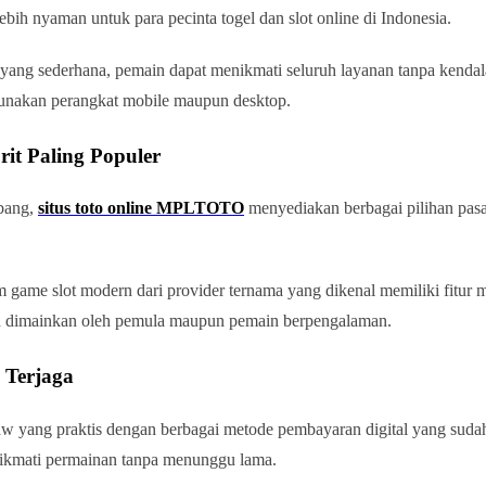
ih nyaman untuk para pecinta togel dan slot online di Indonesia.
 yang sederhana, pemain dapat menikmati seluruh layanan tanpa kendal
unakan perangkat mobile maupun desktop.
it Paling Populer
mbang,
situs toto online MPLTOTO
menyediakan berbagai pilihan pasar
m game slot modern dari provider ternama yang dikenal memiliki fitur m
dah dimainkan oleh pemula maupun pemain berpengalaman.
 Terjaga
ang praktis dengan berbagai metode pembayaran digital yang sudah f
enikmati permainan tanpa menunggu lama.