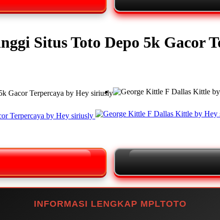
ggi Situs Toto Depo 5k Gacor T
INFORMASI LENGKAP MPLTOTO