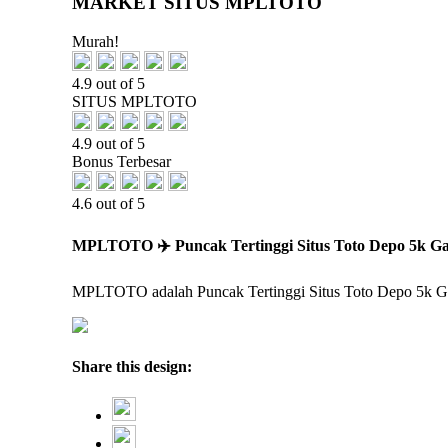
MARKET SITUS MPLTOTO
Murah!
4.9 out of 5
SITUS MPLTOTO
4.9 out of 5
Bonus Terbesar
4.6 out of 5
MPLTOTO ✈️ Puncak Tertinggi Situs Toto Depo 5k Ga
MPLTOTO adalah Puncak Tertinggi Situs Toto Depo 5k Ga
Share this design: