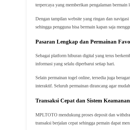
terpercaya yang memberikan pengalaman bermain leb
Dengan tampilan website yang ringan dan navigasi
sehingga pengguna bisa bermain kapan saja mengg
Pasaran Lengkap dan Permainan Favor
Sebagai platform hiburan digital yang terus berke
informasi yang selalu diperbarui setiap hari.
Selain permainan togel online, tersedia juga beraga
interaktif. Seluruh permainan dirancang agar mu
Transaksi Cepat dan Sistem Keamanan
MPLTOTO mendukung proses deposit dan withdraw y
transaksi berjalan cepat sehingga pemain dapat m