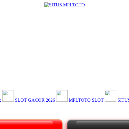
R
SLOT GACOR 2026
MPLTOTO SLOT
SITU