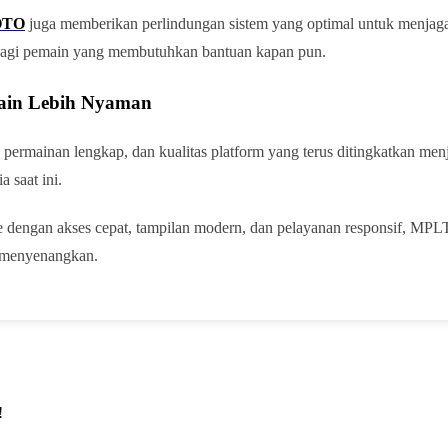
OTO
juga memberikan perlindungan sistem yang optimal untuk menja
ah bagi pemain yang membutuhkan bantuan kapan pun.
main Lebih Nyaman
an permainan lengkap, dan kualitas platform yang terus ditingkatkan m
 saat ini.
e dengan akses cepat, tampilan modern, dan pelayanan responsif, MP
n menyenangkan.
!