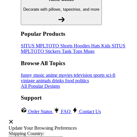
Decorate with pillows, tapestries, and more
Popular Products
SITUS MPLTOTO
Shorts
Hoodies
Hats
Kids SITUS
MPLTOTO
Stickers
Tank Tops
Mugs
Browse All Topics
funny
music
anime
movies
television
sports
sci-fi
vintage
animals
drinks
food
politics
All Popular Designs
Support
Order Status
FAQ
Contact Us
Update Your Browsing Preferences
Shipping Country: