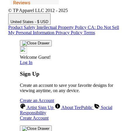
© TP Apparel LLC 2012 - 2025
United States - $ USD
Product Safety
Intellectual Property Policy
CA: Do Not Sell
My Personal Information
Privacy Policy
Terms
Welcome Guest!
Log In
Sign Up
Create an account to save your favorite designs for
viewing anytime, on any device.
Create an Account
Artist Sign Up
About TeePublic
Social
Responsibility
Create Account