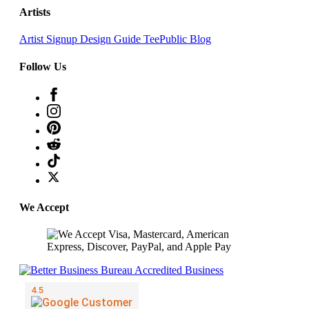
Artists
Artist Signup
Design Guide
TeePublic Blog
Follow Us
We Accept