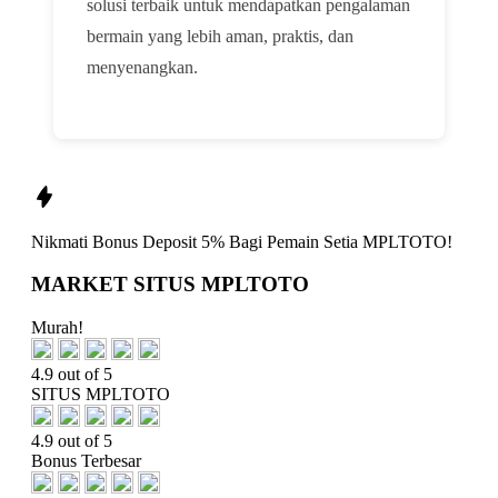
solusi terbaik untuk mendapatkan pengalaman
bermain yang lebih aman, praktis, dan
menyenangkan.
Nikmati
Bonus Deposit 5%
Bagi Pemain Setia
MPLTOTO!
MARKET SITUS MPLTOTO
Murah!
4.9 out of 5
SITUS MPLTOTO
4.9 out of 5
Bonus Terbesar