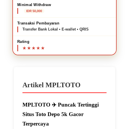
Minimal Withdraw
IDR 50,000
Transaksi Pembayaran
Transfer Bank Lokal • E-wallet • QRIS
Rating
Artikel MPLTOTO
MPLTOTO ✈️ Puncak Tertinggi
Situs Toto Depo 5k Gacor
Terpercaya