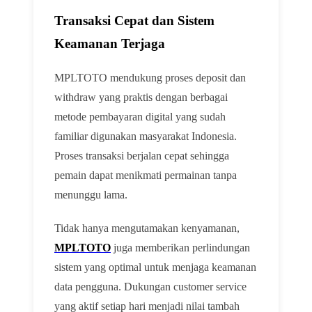
Transaksi Cepat dan Sistem
Keamanan Terjaga
MPLTOTO mendukung proses deposit dan
withdraw yang praktis dengan berbagai
metode pembayaran digital yang sudah
familiar digunakan masyarakat Indonesia.
Proses transaksi berjalan cepat sehingga
pemain dapat menikmati permainan tanpa
menunggu lama.
Tidak hanya mengutamakan kenyamanan,
MPLTOTO
juga memberikan perlindungan
sistem yang optimal untuk menjaga keamanan
data pengguna. Dukungan customer service
yang aktif setiap hari menjadi nilai tambah