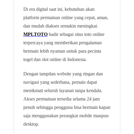
Di era digital saat ini, kebutuhan akan
platform permainan online yang cepat, aman,
dan mudah diakses semakin meningkat.
MPLTOTO
hadir sebagai situs toto online
terpercaya yang memberikan pengalaman
bermain lebih nyaman untuk para pecinta
togel dan slot online di Indonesia.
Dengan tampilan website yang ringan dan
navigasi yang sederhana, pemain dapat
menikmati seluruh layanan tanpa kendala.
Akses permainan tersedia selama 24 jam
penuh sehingga pengguna bisa bermain kapan
saja menggunakan perangkat mobile maupun
desktop.