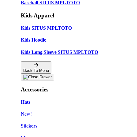
Baseball SITUS MPLTOTO
Kids Apparel
Kids SITUS MPLTOTO
Kids Hoodie
Kids Long Sleeve SITUS MPLTOTO
Back To Menu
Accessories
Hats
New!
Stickers