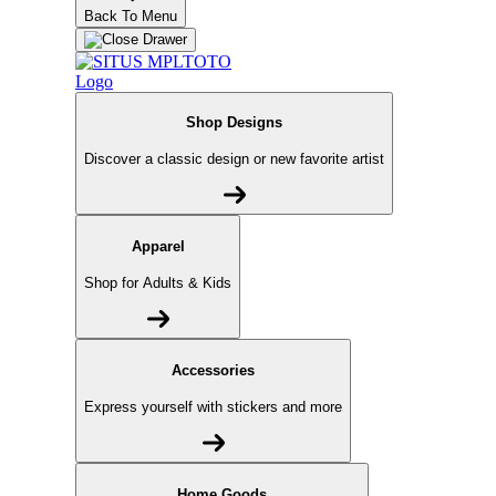
Back To Menu
Shop Designs
Discover a classic design or new favorite artist
Apparel
Shop for Adults & Kids
Accessories
Express yourself with stickers and more
Home Goods