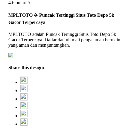
4.6 out of 5
MPLTOTO ✈️ Puncak Tertinggi Situs Toto Depo 5k
Gacor Terpercaya
MPLTOTO adalah Puncak Tertinggi Situs Toto Depo 5k
Gacor Terpercaya. Daftar dan nikmati pengalaman bermain
yang aman dan menguntungkan.
Share this design: