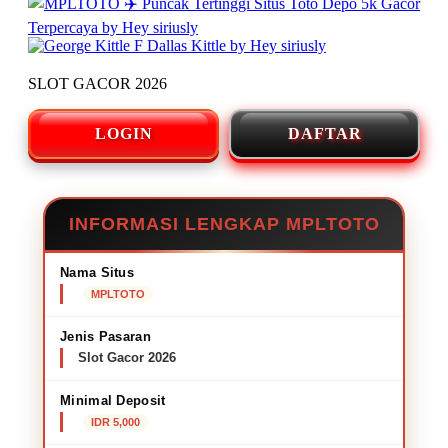
SLOT GACOR 2026
LOGIN
DAFTAR
INFORMASI LENGKAP MPLTOTO
Nama Situs
MPLTOTO
Jenis Pasaran
Slot Gacor 2026
Minimal Deposit
IDR 5,000