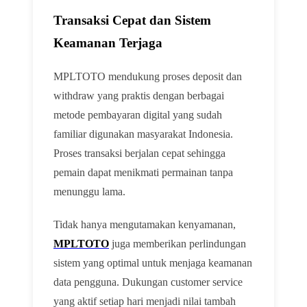
Transaksi Cepat dan Sistem
Keamanan Terjaga
MPLTOTO mendukung proses deposit dan
withdraw yang praktis dengan berbagai
metode pembayaran digital yang sudah
familiar digunakan masyarakat Indonesia.
Proses transaksi berjalan cepat sehingga
pemain dapat menikmati permainan tanpa
menunggu lama.
Tidak hanya mengutamakan kenyamanan,
MPLTOTO
juga memberikan perlindungan
sistem yang optimal untuk menjaga keamanan
data pengguna. Dukungan customer service
yang aktif setiap hari menjadi nilai tambah