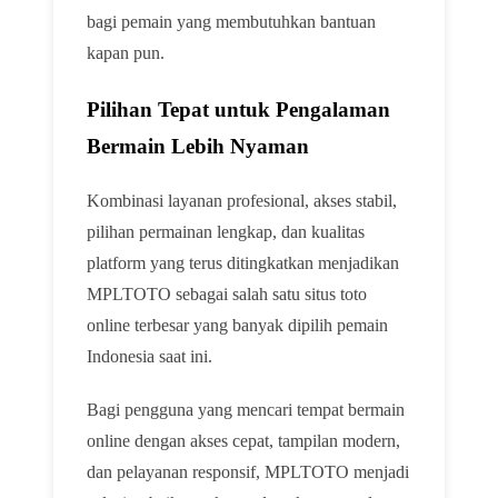
bagi pemain yang membutuhkan bantuan
kapan pun.
Pilihan Tepat untuk Pengalaman
Bermain Lebih Nyaman
Kombinasi layanan profesional, akses stabil,
pilihan permainan lengkap, dan kualitas
platform yang terus ditingkatkan menjadikan
MPLTOTO sebagai salah satu situs toto
online terbesar yang banyak dipilih pemain
Indonesia saat ini.
Bagi pengguna yang mencari tempat bermain
online dengan akses cepat, tampilan modern,
dan pelayanan responsif, MPLTOTO menjadi