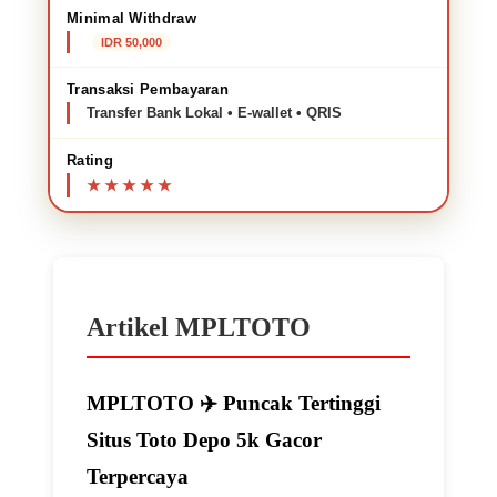
Minimal Withdraw
IDR 50,000
Transaksi Pembayaran
Transfer Bank Lokal • E-wallet • QRIS
Rating
Artikel MPLTOTO
MPLTOTO ✈️ Puncak Tertinggi
Situs Toto Depo 5k Gacor
Terpercaya