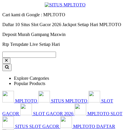
Cari kami di Google : MPLTOTO
Daftar 10 Situs Slot Gacor 2026 Jackpot Setiap Hari MPLTOTO
Deposit Murah Gampang Maxwin
Rtp Terupdate Live Setiap Hari
Explore Categories
Popular Products
MPLTOTO
SITUS MPLTOTO
SLOT
GACOR
SLOT GACOR 2026
MPLTOTO SLOT
SITUS SLOT GACOR
MPLTOTO DAFTAR