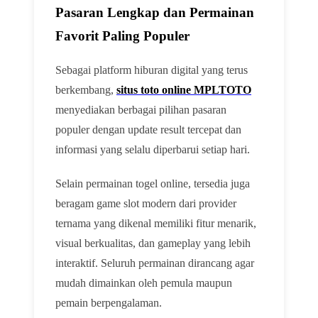
Pasaran Lengkap dan Permainan
Favorit Paling Populer
Sebagai platform hiburan digital yang terus
berkembang,
situs toto online MPLTOTO
menyediakan berbagai pilihan pasaran
populer dengan update result tercepat dan
informasi yang selalu diperbarui setiap hari.
Selain permainan togel online, tersedia juga
beragam game slot modern dari provider
ternama yang dikenal memiliki fitur menarik,
visual berkualitas, dan gameplay yang lebih
interaktif. Seluruh permainan dirancang agar
mudah dimainkan oleh pemula maupun
pemain berpengalaman.