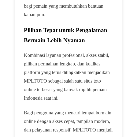
bagi pemain yang membutuhkan bantuan
kapan pun.
Pilihan Tepat untuk Pengalaman
Bermain Lebih Nyaman
Kombinasi layanan profesional, akses stabil,
pilihan permainan lengkap, dan kualitas
platform yang terus ditingkatkan menjadikan
MPLTOTO sebagai salah satu situs toto
online terbesar yang banyak dipilih pemain
Indonesia saat ini.
Bagi pengguna yang mencari tempat bermain
online dengan akses cepat, tampilan modern,
dan pelayanan responsif, MPLTOTO menjadi