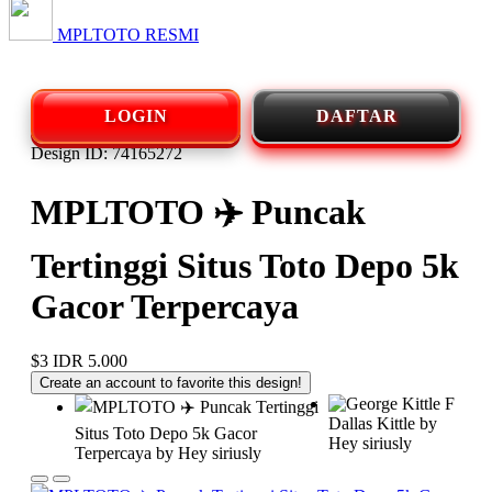
MPLTOTO RESMI
LOGIN
DAFTAR
Design ID: 74165272
MPLTOTO ✈️ Puncak
Tertinggi Situs Toto Depo 5k
Gacor Terpercaya
$3
IDR 5.000
Create an account to favorite this design!