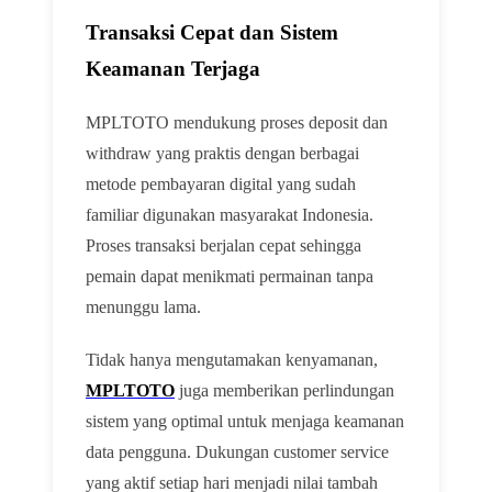
Transaksi Cepat dan Sistem
Keamanan Terjaga
MPLTOTO mendukung proses deposit dan
withdraw yang praktis dengan berbagai
metode pembayaran digital yang sudah
familiar digunakan masyarakat Indonesia.
Proses transaksi berjalan cepat sehingga
pemain dapat menikmati permainan tanpa
menunggu lama.
Tidak hanya mengutamakan kenyamanan,
MPLTOTO
juga memberikan perlindungan
sistem yang optimal untuk menjaga keamanan
data pengguna. Dukungan customer service
yang aktif setiap hari menjadi nilai tambah