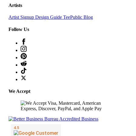
Artists
Artist Signup
Design Guide
TeePublic Blog
Follow Us
We Accept