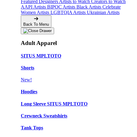
Featured Designers
Artists to Watch
Creators to Watch
AAPI Artists
BIPOC Artists
Black Artists
Celebrate
Women Artists
LGBTQIA Artists
Ukrainian Artists
Back To Menu
Adult Apparel
SITUS MPLTOTO
Shorts
New!
Hoodies
Long Sleeve SITUS MPLTOTO
Crewneck Sweatshirts
Tank Tops