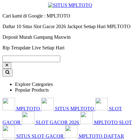
Cari kami di Google : MPLTOTO
Daftar 10 Situs Slot Gacor 2026 Jackpot Setiap Hari MPLTOTO
Deposit Murah Gampang Maxwin
Rtp Terupdate Live Setiap Hari
Explore Categories
Popular Products
MPLTOTO
SITUS MPLTOTO
SLOT
GACOR
SLOT GACOR 2026
MPLTOTO SLOT
SITUS SLOT GACOR
MPLTOTO DAFTAR