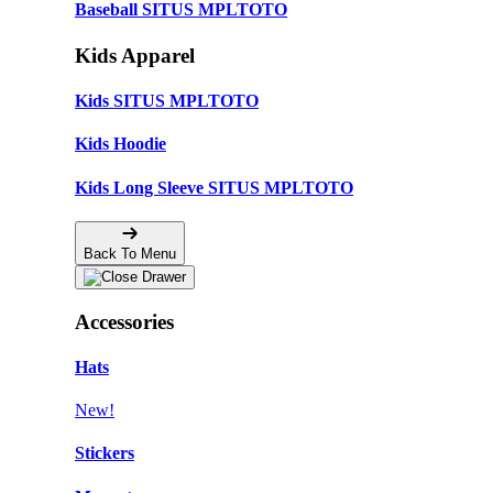
Baseball SITUS MPLTOTO
Kids Apparel
Kids SITUS MPLTOTO
Kids Hoodie
Kids Long Sleeve SITUS MPLTOTO
Back To Menu
Accessories
Hats
New!
Stickers