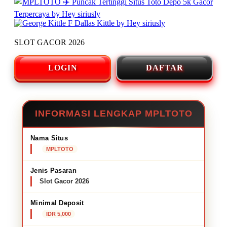
SLOT GACOR 2026
LOGIN
DAFTAR
INFORMASI LENGKAP MPLTOTO
Nama Situs
MPLTOTO
Jenis Pasaran
Slot Gacor 2026
Minimal Deposit
IDR 5,000