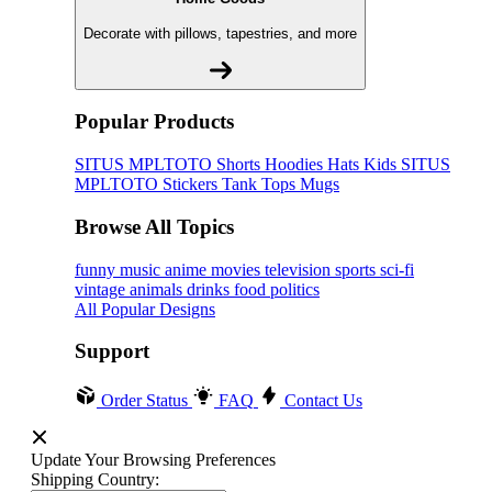
Decorate with pillows, tapestries, and more
Popular Products
SITUS MPLTOTO
Shorts
Hoodies
Hats
Kids SITUS
MPLTOTO
Stickers
Tank Tops
Mugs
Browse All Topics
funny
music
anime
movies
television
sports
sci-fi
vintage
animals
drinks
food
politics
All Popular Designs
Support
Order Status
FAQ
Contact Us
Update Your Browsing Preferences
Shipping Country: