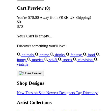
Cart Preview (0)
You're
$70.00
Away from
FREE US Shipping!
$0
$70
Your Cart is empty...
Discover something you'll love!
animals
anime
drinks
fantasy
food
funny
movies
sci-fi
sports
television
vintage
Shop Designs
New Tees on Sale
Newest Designers
Tag Directory
Artist Collections