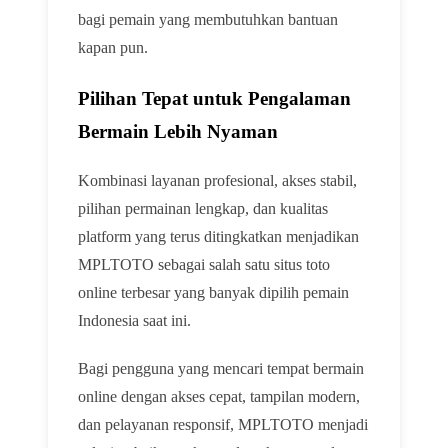
bagi pemain yang membutuhkan bantuan
kapan pun.
Pilihan Tepat untuk Pengalaman
Bermain Lebih Nyaman
Kombinasi layanan profesional, akses stabil,
pilihan permainan lengkap, dan kualitas
platform yang terus ditingkatkan menjadikan
MPLTOTO sebagai salah satu situs toto
online terbesar yang banyak dipilih pemain
Indonesia saat ini.
Bagi pengguna yang mencari tempat bermain
online dengan akses cepat, tampilan modern,
dan pelayanan responsif, MPLTOTO menjadi