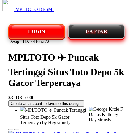
MPLTOTO RESMI
LOGIN
DAFTAR
Design ID: 74165272
MPLTOTO ✈️ Puncak
Tertinggi Situs Toto Depo 5k
Gacor Terpercaya
$3
IDR 5.000
Create an account to favorite this design!