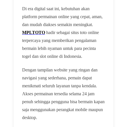
Di era digital saat ini, kebutuhan akan
platform permainan online yang cepat, aman,
dan mudah diakses semakin meningkat.
MPLTOTO
hadir sebagai situs toto online
terpercaya yang memberikan pengalaman
bermain lebih nyaman untuk para pecinta
togel dan slot online di Indonesia.
Dengan tampilan website yang ringan dan
navigasi yang sederhana, pemain dapat
menikmati seluruh layanan tanpa kendala.
Akses permainan tersedia selama 24 jam
penuh sehingga pengguna bisa bermain kapan
saja menggunakan perangkat mobile maupun
desktop.