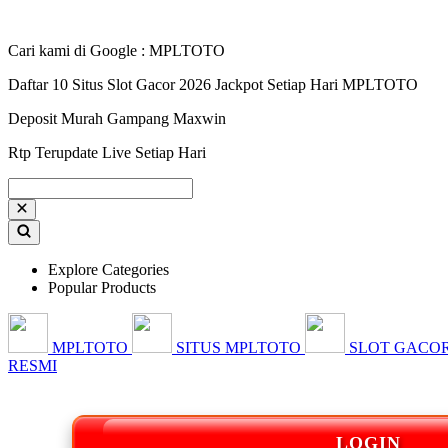
Cari kami di Google : MPLTOTO
Daftar 10 Situs Slot Gacor 2026 Jackpot Setiap Hari MPLTOTO
Deposit Murah Gampang Maxwin
Rtp Terupdate Live Setiap Hari
Explore Categories
Popular Products
MPLTOTO
SITUS MPLTOTO
SLOT GACO
RESMI
LOGIN