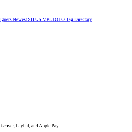
igners
Newest SITUS MPLTOTO
Tag Directory