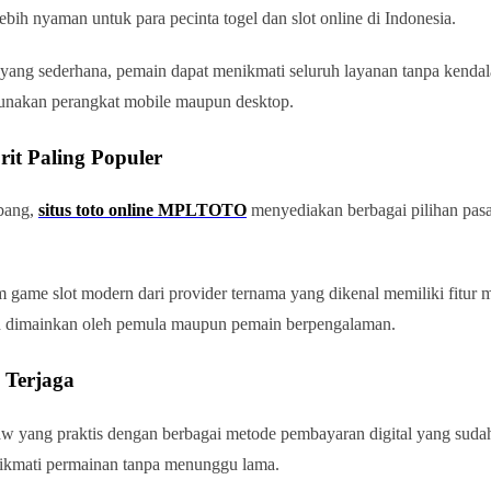
ih nyaman untuk para pecinta togel dan slot online di Indonesia.
 yang sederhana, pemain dapat menikmati seluruh layanan tanpa kendal
unakan perangkat mobile maupun desktop.
it Paling Populer
mbang,
situs toto online MPLTOTO
menyediakan berbagai pilihan pasar
m game slot modern dari provider ternama yang dikenal memiliki fitur m
dah dimainkan oleh pemula maupun pemain berpengalaman.
 Terjaga
ang praktis dengan berbagai metode pembayaran digital yang sudah f
enikmati permainan tanpa menunggu lama.