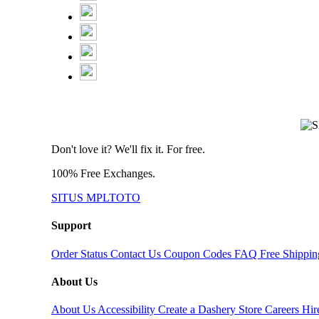
Don't love it? We'll fix it. For free.
100% Free Exchanges.
SITUS MPLTOTO
Support
Order Status
Contact Us
Coupon Codes
FAQ
Free Shippi
About Us
About Us
Accessibility
Create a Dashery Store
Careers
Hir