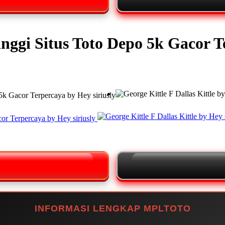
ggi Situs Toto Depo 5k Gacor T
INFORMASI LENGKAP MPLTOTO