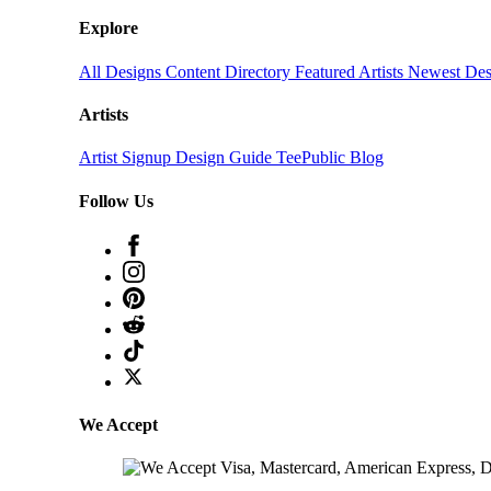
Explore
All Designs
Content Directory
Featured Artists
Newest Des
Artists
Artist Signup
Design Guide
TeePublic Blog
Follow Us
We Accept