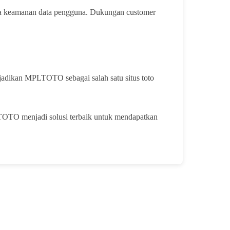
ga keamanan data pengguna. Dukungan customer
enjadikan MPLTOTO sebagai salah satu situs toto
LTOTO menjadi solusi terbaik untuk mendapatkan