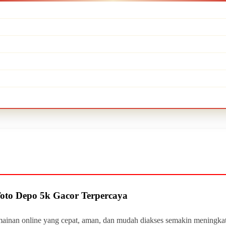
oto Depo 5k Gacor Terpercaya
permainan online yang cepat, aman, dan mudah diakses semakin meningka