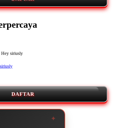
erpercaya
DAFTAR