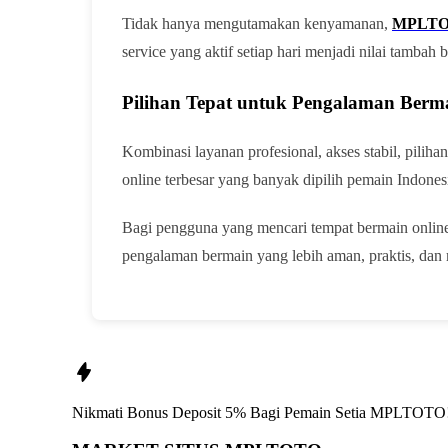
Tidak hanya mengutamakan kenyamanan,
MPLT
service yang aktif setiap hari menjadi nilai tamb
Pilihan Tepat untuk Pengalaman Ber
Kombinasi layanan profesional, akses stabil, pilih
online terbesar yang banyak dipilih pemain Indonesia
Bagi pengguna yang mencari tempat bermain onlin
pengalaman bermain yang lebih aman, praktis, da
Nikmati
Bonus Deposit 5%
Bagi Pemain Setia
MPLTOTO