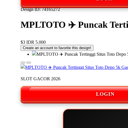
Design ID: 74165272
MPLTOTO ✈️ Puncak Tertin
$3
IDR 5.000
Create an account to favorite this design!
SLOT GACOR 2026
LOGIN