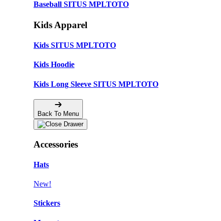
Baseball SITUS MPLTOTO
Kids Apparel
Kids SITUS MPLTOTO
Kids Hoodie
Kids Long Sleeve SITUS MPLTOTO
Back To Menu
Accessories
Hats
New!
Stickers