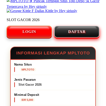
SLOT GACOR 2026
LOGIN
DAFTAR
INFORMASI LENGKAP MPLTOTO
Nama Situs
MPLTOTO
Jenis Pasaran
Slot Gacor 2026
Minimal Deposit
IDR 5,000