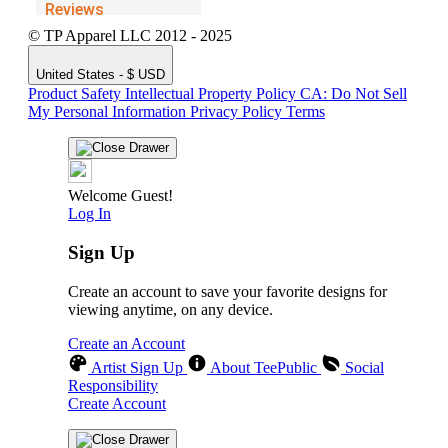
© TP Apparel LLC 2012 - 2025
United States - $ USD
Product Safety
Intellectual Property Policy
CA: Do Not Sell
My Personal Information
Privacy Policy
Terms
Welcome Guest!
Log In
Sign Up
Create an account to save your favorite designs for
viewing anytime, on any device.
Create an Account
Artist Sign Up
About TeePublic
Social
Responsibility
Create Account