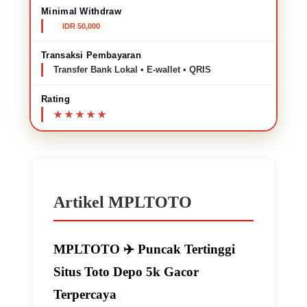
Minimal Withdraw
IDR 50,000
Transaksi Pembayaran
Transfer Bank Lokal • E-wallet • QRIS
Rating
Artikel MPLTOTO
MPLTOTO ✈️ Puncak Tertinggi
Situs Toto Depo 5k Gacor
Terpercaya