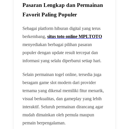
Pasaran Lengkap dan Permainan
Favorit Paling Populer
Sebagai platform hiburan digital yang terus
berkembang,
situs toto online MPLTOTO
menyediakan berbagai pilihan pasaran
populer dengan update result tercepat dan
informasi yang selalu diperbarui setiap hari.
Selain permainan togel online, tersedia juga
beragam game slot modern dari provider
ternama yang dikenal memiliki fitur menarik,
visual berkualitas, dan gameplay yang lebih
interaktif. Seluruh permainan dirancang agar
mudah dimainkan oleh pemula maupun
pemain berpengalaman.