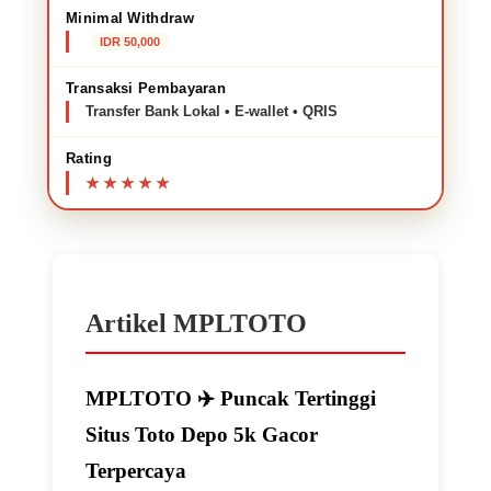
Minimal Withdraw
IDR 50,000
Transaksi Pembayaran
Transfer Bank Lokal • E-wallet • QRIS
Rating
Artikel MPLTOTO
MPLTOTO ✈️ Puncak Tertinggi
Situs Toto Depo 5k Gacor
Terpercaya