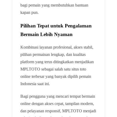
bagi pemain yang membutuhkan bantuan
kapan pun.
Pilihan Tepat untuk Pengalaman
Bermain Lebih Nyaman
Kombinasi layanan profesional, akses stabil,
pilihan permainan lengkap, dan kualitas
platform yang terus ditingkatkan menjadikan
MPLTOTO sebagai salah satu situs toto
online terbesar yang banyak dipilih pemain
Indonesia saat ini.
Bagi pengguna yang mencari tempat bermain
online dengan akses cepat, tampilan modern,
dan pelayanan responsif, MPLTOTO menjadi