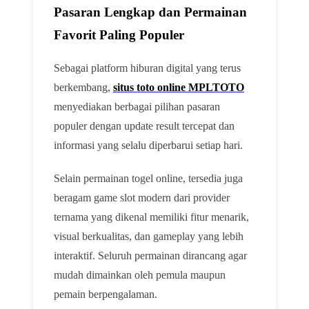
Pasaran Lengkap dan Permainan
Favorit Paling Populer
Sebagai platform hiburan digital yang terus
berkembang,
situs toto online MPLTOTO
menyediakan berbagai pilihan pasaran
populer dengan update result tercepat dan
informasi yang selalu diperbarui setiap hari.
Selain permainan togel online, tersedia juga
beragam game slot modern dari provider
ternama yang dikenal memiliki fitur menarik,
visual berkualitas, dan gameplay yang lebih
interaktif. Seluruh permainan dirancang agar
mudah dimainkan oleh pemula maupun
pemain berpengalaman.