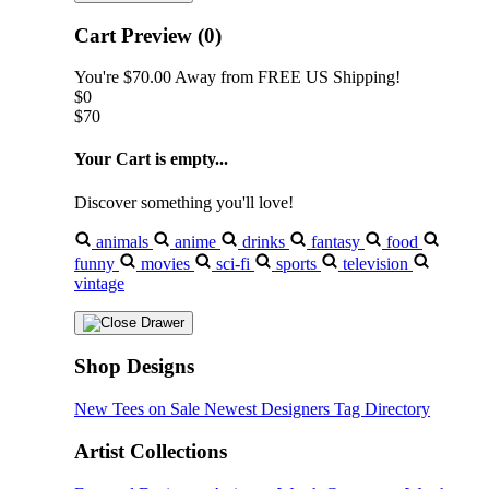
Cart Preview (0)
You're
$70.00
Away from
FREE US Shipping!
$0
$70
Your Cart is empty...
Discover something you'll love!
animals
anime
drinks
fantasy
food
funny
movies
sci-fi
sports
television
vintage
Shop Designs
New Tees on Sale
Newest Designers
Tag Directory
Artist Collections