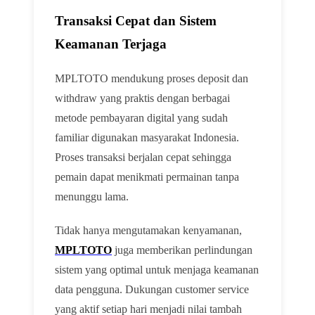
Transaksi Cepat dan Sistem
Keamanan Terjaga
MPLTOTO mendukung proses deposit dan
withdraw yang praktis dengan berbagai
metode pembayaran digital yang sudah
familiar digunakan masyarakat Indonesia.
Proses transaksi berjalan cepat sehingga
pemain dapat menikmati permainan tanpa
menunggu lama.
Tidak hanya mengutamakan kenyamanan,
MPLTOTO
juga memberikan perlindungan
sistem yang optimal untuk menjaga keamanan
data pengguna. Dukungan customer service
yang aktif setiap hari menjadi nilai tambah