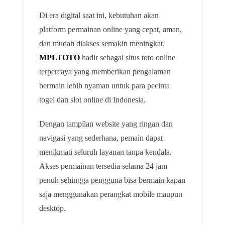
Di era digital saat ini, kebutuhan akan
platform permainan online yang cepat, aman,
dan mudah diakses semakin meningkat.
MPLTOTO
hadir sebagai situs toto online
terpercaya yang memberikan pengalaman
bermain lebih nyaman untuk para pecinta
togel dan slot online di Indonesia.
Dengan tampilan website yang ringan dan
navigasi yang sederhana, pemain dapat
menikmati seluruh layanan tanpa kendala.
Akses permainan tersedia selama 24 jam
penuh sehingga pengguna bisa bermain kapan
saja menggunakan perangkat mobile maupun
desktop.