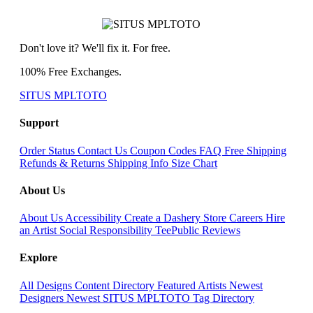
Don't love it? We'll fix it. For free.
100% Free Exchanges.
SITUS MPLTOTO
Support
Order Status
Contact Us
Coupon Codes
FAQ
Free Shipping
Refunds & Returns
Shipping Info
Size Chart
About Us
About Us
Accessibility
Create a Dashery Store
Careers
Hire
an Artist
Social Responsibility
TeePublic Reviews
Explore
All Designs
Content Directory
Featured Artists
Newest
Designers
Newest SITUS MPLTOTO
Tag Directory