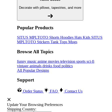
Decorate with pillows, tapestries, and more
Popular Products
SITUS MPLTOTO
Shorts
Hoodies
Hats
Kids SITUS
MPLTOTO
Stickers
Tank Tops
Mugs
Browse All Topics
funny
music
anime
movies
television
sports
sci-fi
vintage
animals
drinks
food
politics
All Popular Designs
Support
Order Status
FAQ
Contact Us
Update Your Browsing Preferences
Shipping Country: