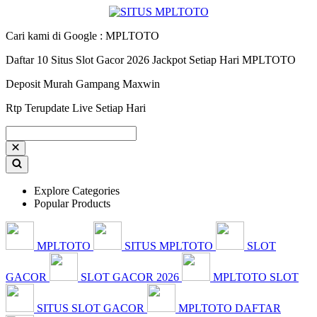
Cari kami di Google : MPLTOTO
Daftar 10 Situs Slot Gacor 2026 Jackpot Setiap Hari MPLTOTO
Deposit Murah Gampang Maxwin
Rtp Terupdate Live Setiap Hari
Explore Categories
Popular Products
MPLTOTO
SITUS MPLTOTO
SLOT
GACOR
SLOT GACOR 2026
MPLTOTO SLOT
SITUS SLOT GACOR
MPLTOTO DAFTAR