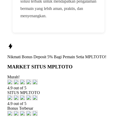
solusi terbaik untuk mendapatkan pengalaman
bermain yang lebih aman, praktis, dan
menyenangkan.
Nikmati
Bonus Deposit 5%
Bagi Pemain Setia
MPLTOTO!
MARKET SITUS MPLTOTO
Murah!
4.9 out of 5
SITUS MPLTOTO
4.9 out of 5
Bonus Terbesar