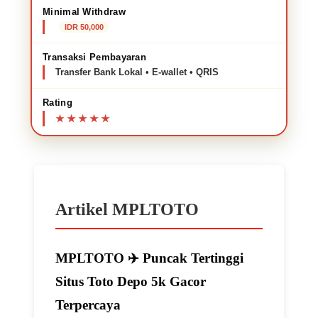
Minimal Withdraw
IDR 50,000
Transaksi Pembayaran
Transfer Bank Lokal • E-wallet • QRIS
Rating
Artikel MPLTOTO
MPLTOTO ✈️ Puncak Tertinggi
Situs Toto Depo 5k Gacor
Terpercaya