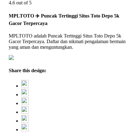
4.6 out of 5
MPLTOTO ✈️ Puncak Tertinggi Situs Toto Depo 5k
Gacor Terpercaya
MPLTOTO adalah Puncak Tertinggi Situs Toto Depo 5k
Gacor Terpercaya. Daftar dan nikmati pengalaman bermain
yang aman dan menguntungkan.
Share this design: