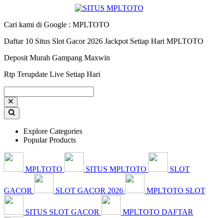
Cari kami di Google : MPLTOTO
Daftar 10 Situs Slot Gacor 2026 Jackpot Setiap Hari MPLTOTO
Deposit Murah Gampang Maxwin
Rtp Terupdate Live Setiap Hari
Explore Categories
Popular Products
MPLTOTO
SITUS MPLTOTO
SLOT
GACOR
SLOT GACOR 2026
MPLTOTO SLOT
SITUS SLOT GACOR
MPLTOTO DAFTAR