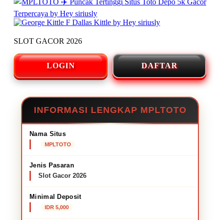
SLOT GACOR 2026
LOGIN
DAFTAR
INFORMASI LENGKAP MPLTOTO
Nama Situs
MPLTOTO
Jenis Pasaran
Slot Gacor 2026
Minimal Deposit
IDR 5,000