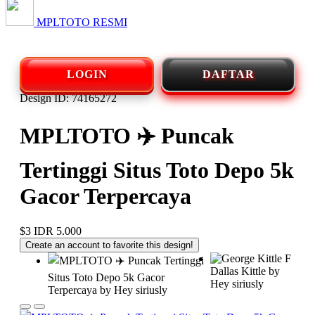
MPLTOTO RESMI
LOGIN
DAFTAR
Design ID: 74165272
MPLTOTO ✈️ Puncak
Tertinggi Situs Toto Depo 5k
Gacor Terpercaya
$3
IDR 5.000
Create an account to favorite this design!