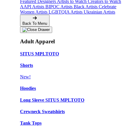
Featured Designers
Artists to Watch
Creators to Watch
AAPI Artists
BIPOC Artists
Black Artists
Celebrate
Women Artists
LGBTQIA Artists
Ukrainian Artists
Back To Menu
Adult Apparel
SITUS MPLTOTO
Shorts
New!
Hoodies
Long Sleeve SITUS MPLTOTO
Crewneck Sweatshirts
Tank Tops