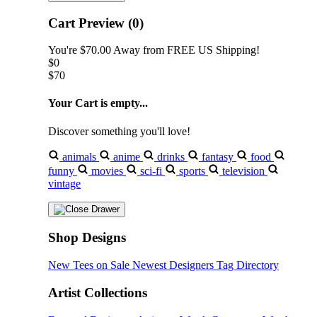
Cart Preview (0)
You're
$70.00
Away from
FREE US Shipping!
$0
$70
Your Cart is empty...
Discover something you'll love!
animals
anime
drinks
fantasy
food
funny
movies
sci-fi
sports
television
vintage
Shop Designs
New Tees on Sale
Newest Designers
Tag Directory
Artist Collections