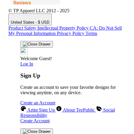
© TP Apparel LLC 2012 - 2025
United States - $ USD
Product Safety
Intellectual Property Policy
CA: Do Not Sell
My Personal Information
Privacy Policy
Terms
Welcome Guest!
Log In
Sign Up
Create an account to save your favorite designs for
viewing anytime, on any device.
Create an Account
Artist Sign Up
About TeePublic
Social
Responsibility
Create Account