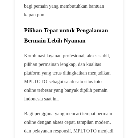
bagi pemain yang membutuhkan bantuan
kapan pun.
Pilihan Tepat untuk Pengalaman
Bermain Lebih Nyaman
Kombinasi layanan profesional, akses stabil,
pilihan permainan lengkap, dan kualitas
platform yang terus ditingkatkan menjadikan
MPLTOTO sebagai salah satu situs toto
online terbesar yang banyak dipilih pemain
Indonesia saat ini.
Bagi pengguna yang mencari tempat bermain
online dengan akses cepat, tampilan modern,
dan pelayanan responsif, MPLTOTO menjadi