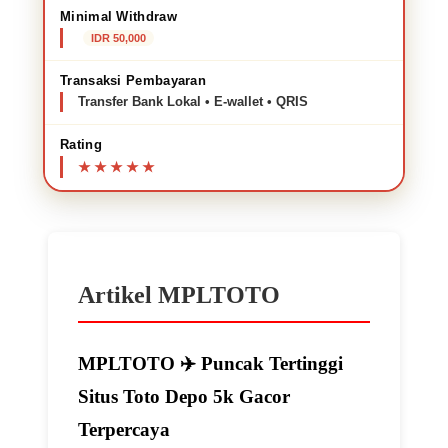
Minimal Withdraw
IDR 50,000
Transaksi Pembayaran
Transfer Bank Lokal • E-wallet • QRIS
Rating
Artikel MPLTOTO
MPLTOTO ✈️ Puncak Tertinggi
Situs Toto Depo 5k Gacor
Terpercaya