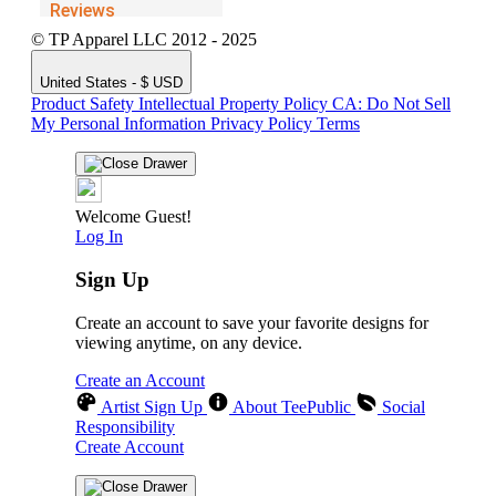
© TP Apparel LLC 2012 - 2025
United States - $ USD
Product Safety
Intellectual Property Policy
CA: Do Not Sell
My Personal Information
Privacy Policy
Terms
Welcome Guest!
Log In
Sign Up
Create an account to save your favorite designs for
viewing anytime, on any device.
Create an Account
Artist Sign Up
About TeePublic
Social
Responsibility
Create Account