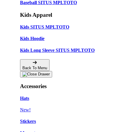
Baseball SITUS MPLTOTO
Kids Apparel
Kids SITUS MPLTOTO
Kids Hoodie
Kids Long Sleeve SITUS MPLTOTO
Back To Menu
Accessories
Hats
New!
Stickers