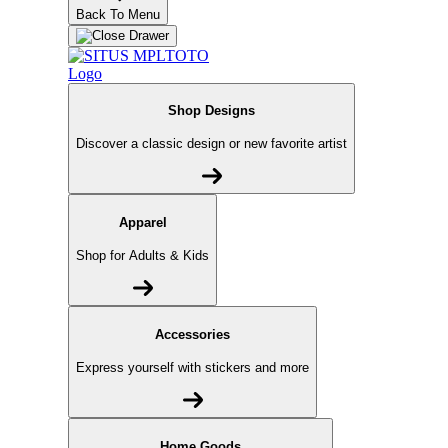
Back To Menu
Shop Designs
Discover a classic design or new favorite artist
Apparel
Shop for Adults & Kids
Accessories
Express yourself with stickers and more
Home Goods