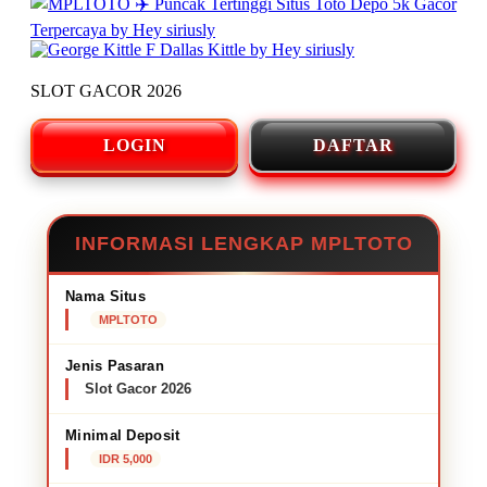
SLOT GACOR 2026
LOGIN
DAFTAR
INFORMASI LENGKAP MPLTOTO
Nama Situs
MPLTOTO
Jenis Pasaran
Slot Gacor 2026
Minimal Deposit
IDR 5,000