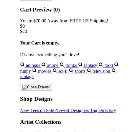
Cart Preview (0)
You're
$70.00
Away from
FREE US Shipping!
$0
$70
Your Cart is empty...
Discover something you'll love!
animals
anime
drinks
fantasy
food
funny
movies
sci-fi
sports
television
vintage
Shop Designs
New Tees on Sale
Newest Designers
Tag Directory
Artist Collections