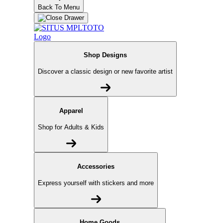
Back To Menu
Shop Designs
Discover a classic design or new favorite artist
Apparel
Shop for Adults & Kids
Accessories
Express yourself with stickers and more
Home Goods