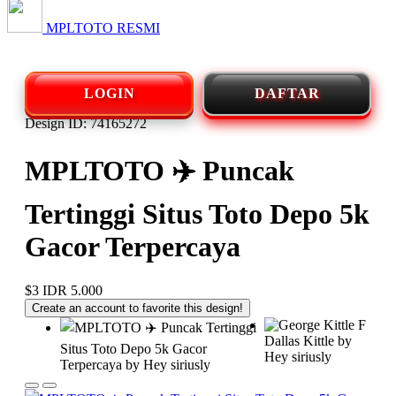
MPLTOTO RESMI
LOGIN
DAFTAR
Design ID: 74165272
MPLTOTO ✈️ Puncak
Tertinggi Situs Toto Depo 5k
Gacor Terpercaya
$3
IDR 5.000
Create an account to favorite this design!