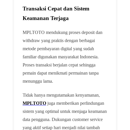
Transaksi Cepat dan Sistem
Keamanan Terjaga
MPLTOTO mendukung proses deposit dan
withdraw yang praktis dengan berbagai
metode pembayaran digital yang sudah
familiar digunakan masyarakat Indonesia.
Proses transaksi berjalan cepat sehingga
pemain dapat menikmati permainan tanpa
menunggu lama.
Tidak hanya mengutamakan kenyamanan,
MPLTOTO
juga memberikan perlindungan
sistem yang optimal untuk menjaga keamanan
data pengguna. Dukungan customer service
yang aktif setiap hari menjadi nilai tambah