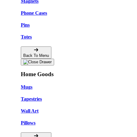
Magnets
Phone Cases
Pins
Totes
Back To Menu
Home Goods
Mugs
Tapestries
Wall Art
Pillows