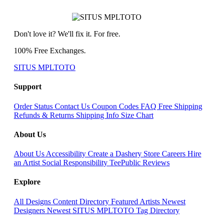
Don't love it? We'll fix it. For free.
100% Free Exchanges.
SITUS MPLTOTO
Support
Order Status
Contact Us
Coupon Codes
FAQ
Free Shipping
Refunds & Returns
Shipping Info
Size Chart
About Us
About Us
Accessibility
Create a Dashery Store
Careers
Hire
an Artist
Social Responsibility
TeePublic Reviews
Explore
All Designs
Content Directory
Featured Artists
Newest
Designers
Newest SITUS MPLTOTO
Tag Directory