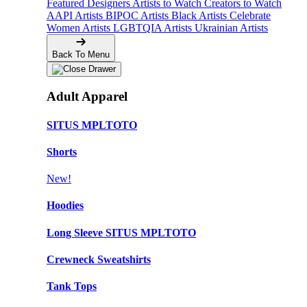
Featured Designers
Artists to Watch
Creators to Watch
AAPI Artists
BIPOC Artists
Black Artists
Celebrate
Women Artists
LGBTQIA Artists
Ukrainian Artists
Back To Menu
Adult Apparel
SITUS MPLTOTO
Shorts
New!
Hoodies
Long Sleeve SITUS MPLTOTO
Crewneck Sweatshirts
Tank Tops