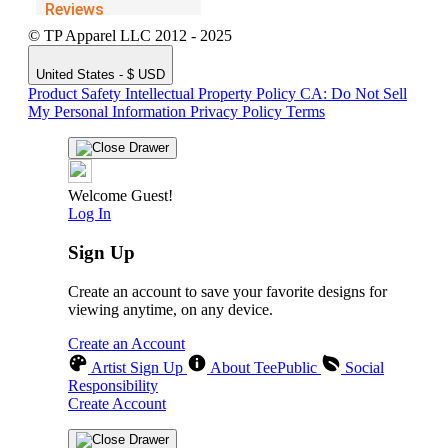
© TP Apparel LLC 2012 - 2025
United States - $ USD
Product Safety
Intellectual Property Policy
CA: Do Not Sell
My Personal Information
Privacy Policy
Terms
Welcome Guest!
Log In
Sign Up
Create an account to save your favorite designs for
viewing anytime, on any device.
Create an Account
Artist Sign Up
About TeePublic
Social
Responsibility
Create Account