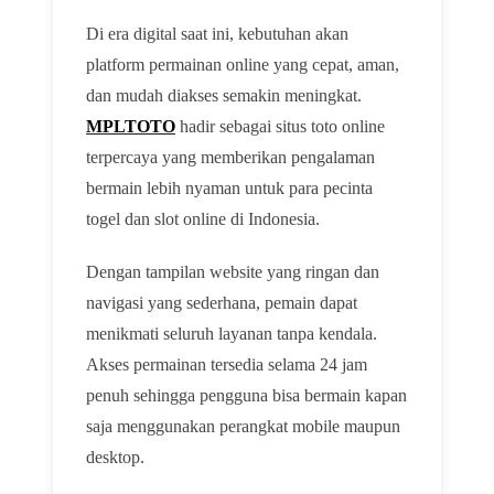
Di era digital saat ini, kebutuhan akan
platform permainan online yang cepat, aman,
dan mudah diakses semakin meningkat.
MPLTOTO
hadir sebagai situs toto online
terpercaya yang memberikan pengalaman
bermain lebih nyaman untuk para pecinta
togel dan slot online di Indonesia.
Dengan tampilan website yang ringan dan
navigasi yang sederhana, pemain dapat
menikmati seluruh layanan tanpa kendala.
Akses permainan tersedia selama 24 jam
penuh sehingga pengguna bisa bermain kapan
saja menggunakan perangkat mobile maupun
desktop.