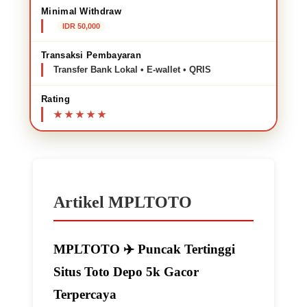
Minimal Withdraw
IDR 50,000
Transaksi Pembayaran
Transfer Bank Lokal • E-wallet • QRIS
Rating
Artikel MPLTOTO
MPLTOTO ✈️ Puncak Tertinggi
Situs Toto Depo 5k Gacor
Terpercaya