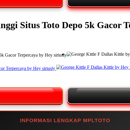
ggi Situs Toto Depo 5k Gacor T
INFORMASI LENGKAP MPLTOTO