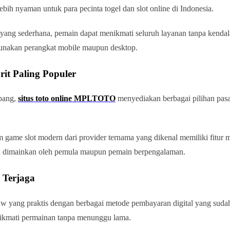
ih nyaman untuk para pecinta togel dan slot online di Indonesia.
 yang sederhana, pemain dapat menikmati seluruh layanan tanpa kendal
unakan perangkat mobile maupun desktop.
it Paling Populer
mbang,
situs toto online MPLTOTO
menyediakan berbagai pilihan pasar
m game slot modern dari provider ternama yang dikenal memiliki fitur m
dah dimainkan oleh pemula maupun pemain berpengalaman.
 Terjaga
ang praktis dengan berbagai metode pembayaran digital yang sudah f
enikmati permainan tanpa menunggu lama.