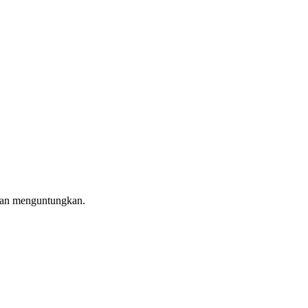
dan menguntungkan.