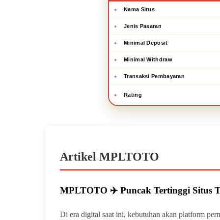
Nama Situs
Jenis Pasaran
Minimal Deposit
Minimal Withdraw
Transaksi Pembayaran
Rating
Artikel MPLTOTO
MPLTOTO ✈️ Puncak Tertinggi Situs T
Di era digital saat ini, kebutuhan akan platform 