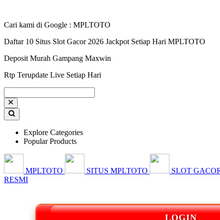
Cari kami di Google : MPLTOTO
Daftar 10 Situs Slot Gacor 2026 Jackpot Setiap Hari MPLTOTO
Deposit Murah Gampang Maxwin
Rtp Terupdate Live Setiap Hari
Explore Categories
Popular Products
MPLTOTO
SITUS MPLTOTO
SLOT GACO
RESMI
LOGIN