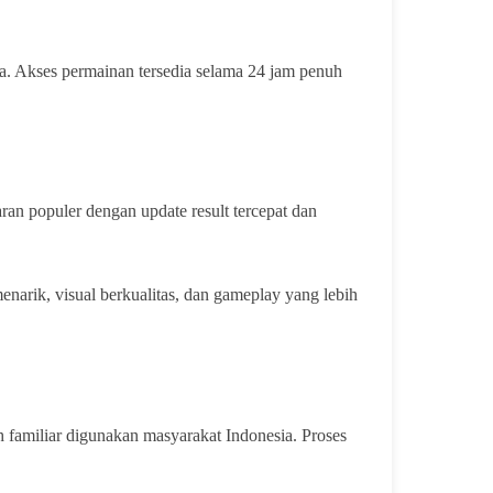
a. Akses permainan tersedia selama 24 jam penuh
an populer dengan update result tercepat dan
enarik, visual berkualitas, dan gameplay yang lebih
amiliar digunakan masyarakat Indonesia. Proses