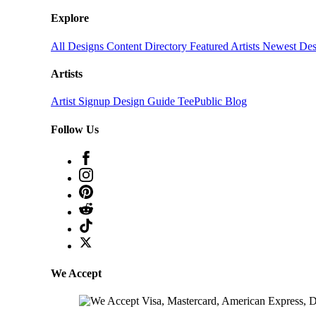
Explore
All Designs
Content Directory
Featured Artists
Newest Des
Artists
Artist Signup
Design Guide
TeePublic Blog
Follow Us
We Accept